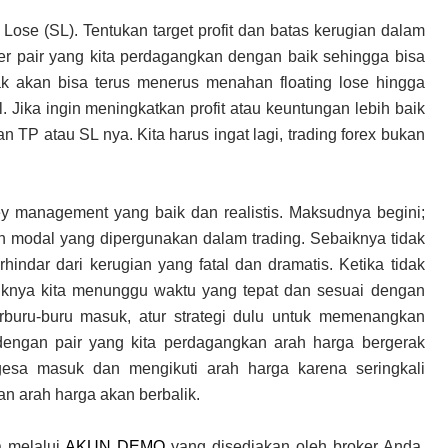
Lose (SL). Tentukan target profit dan batas kerugian dalam
kter pair yang kita perdagangkan dengan baik sehingga bisa
ak akan bisa terus menerus menahan floating lose hingga
 Jika ingin meningkatkan profit atau keuntungan lebih baik
 TP atau SL nya. Kita harus ingat lagi, trading forex bukan
 management yang baik dan realistis. Maksudnya begini;
h modal yang dipergunakan dalam trading. Sebaiknya tidak
indar dari kerugian yang fatal dan dramatis. Ketika tidak
iknya kita menunggu waktu yang tepat dan sesuai dengan
terburu-buru masuk, atur strategi dulu untuk memenangkan
t dengan pair yang kita perdagangkan arah harga bergerak
-gesa masuk dan mengikuti arah harga karena seringkali
n arah harga akan berbalik.
a melalui
AKUN DEMO
yang disediakan oleh broker Anda.