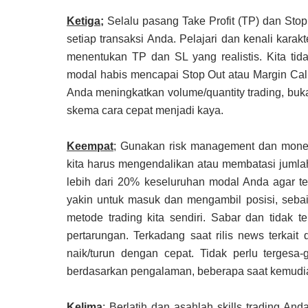
Ketiga;
Selalu pasang Take Profit (TP) dan Stop 
setiap transaksi Anda. Pelajari dan kenali kara
menentukan TP dan SL yang realistis. Kita tid
modal habis mencapai Stop Out atau Margin Call.
Anda meningkatkan volume/quantity trading, bukan
skema cara cepat menjadi kaya.
Keempat
; Gunakan risk management dan money
kita harus mengendalikan atau membatasi jumla
lebih dari 20% keseluruhan modal Anda agar terh
yakin untuk masuk dan mengambil posisi, seba
metode trading kita sendiri. Sabar dan tidak 
pertarungan. Terkadang saat rilis news terkai
naik/turun dengan cepat. Tidak perlu tergesa
berdasarkan pengalaman, beberapa saat kemudia
Kelima
; Berlatih dan asahlah skills trading And