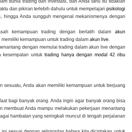
m dunia trading dan investasi, dan Anda tahu itu tidaklah
tu dan pikiran terlebih dahulu untuk mempelajari
psikologi
tasi, hingga Anda sungguh mengenal mekanismenya dengan
sah kemampuan trading dengan berlatih dalam
akun
 memiliki kemampuan untuk trading dalam
akun live
.
menantang dengan memulai trading dalam akun live dengan
da kesempatan untuk
trading hanya dengan modal 42 ribu
an sesuatu, Anda akan memiliki kemampuan untuk berjuang
faat bagi banyak orang. Anda ingin agar banyak orang bisa
 akan membuat Anda mampu melakukan pekerjaan menantang
ai hambatan yang seringkali muncul di tengah perjalanan
ini sesuai dengan religiositas bahwa kita diciptakan untuk